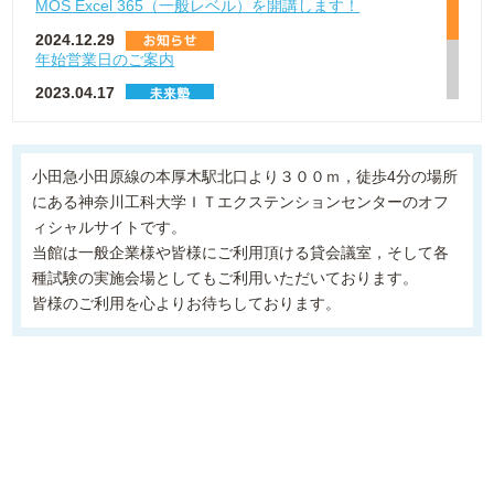
MOS Excel 365（一般レベル）を開講します！
2024.12.29
年始営業日のご案内
2023.04.17
2023年度 KAIT未来塾 日程表
2020.08.18
コロナウイルス感染対策
小田急小田原線の本厚木駅北口より３００ｍ，徒歩4分の場所
にある神奈川工科大学ＩＴエクステンションセンターのオフ
ィシャルサイトです。
当館は一般企業様や皆様にご利用頂ける貸会議室，そして各
種試験の実施会場としてもご利用いただいております。
皆様のご利用を心よりお待ちしております。