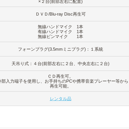
×２台(前部左右に配置)
ＤＶＤ/Blu-ray Disc再生可
無線ハンドマイク 1本
有線ハンドマイク 1本
無線ピンマイク 1本
フォーンプラグ(3.5mmミニプラグ)：１系統
天吊り式：４台(前部左右に２台、中央左右に２台)
ＣＤ再生可。
外部入力端子を使用し、お手持ちのPCや携帯音楽プレーヤー等から
再生可能。
レンタル品