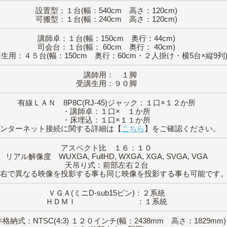
設置型：１台(幅：540cm 高さ：120cm)
可搬型：１台(幅：240cm 高さ：120cm)
講師卓：１台(幅：150cm 奥行：44cm)
司会台：１台(幅： 60cm 奥行： 40cm)
生用：４５台(幅：150cm 奥行：60cm・２人掛け・横5台×縦9列
講師用： １脚
受講生用：９０脚
有線ＬＡＮ 8P8C(RJ-45)ジャック：１口×１２か所
・講師卓：１口× １か所
・床埋込：１口×１１か所
インターネット接続に関する詳細は【
こちら
】をご確認ください。
アスペクト比 １６：１０
リアル解像度 WUXGA, FullHD, WXGA, XGA, SVGA, VGA
天吊り式：前部左右２台
左右で異なる映像を投影する事も同じ映像を投影する事も可能です
ＶＧＡ(ミニD-sub15ピン)：２系統
ＨＤＭＩ ：１系統
格納式：NTSC(4:3) １２０インチ(幅：2438mm 高さ：1829mm)