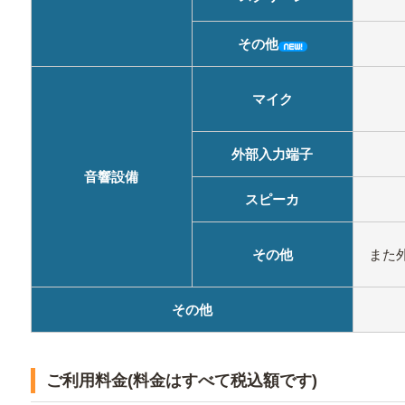
その他
マイク
外部入力端子
音響設備
スピーカ
その他
また
その他
ご利用料金(料金はすべて税込額です)