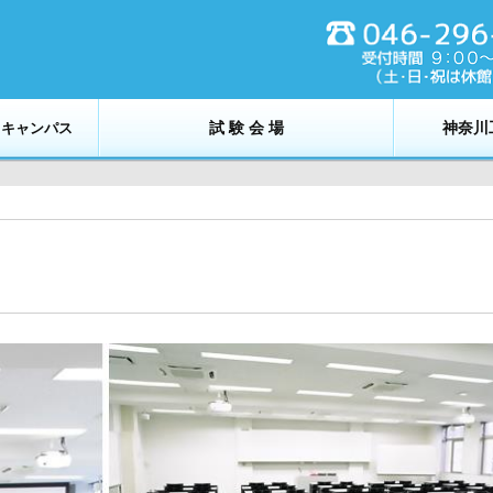
試 験 会 場
神奈川
トキャンパス