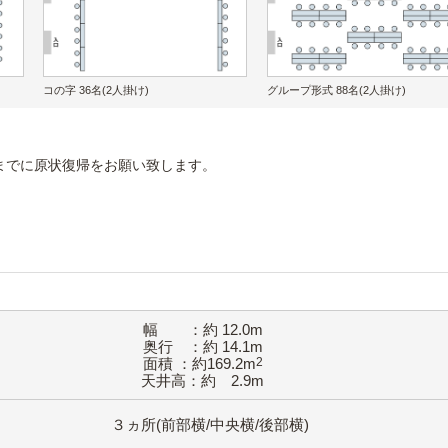
コの字 36名(2人掛け)
グループ形式 88名(2人掛け)
までに原状復帰をお願い致します。
幅 ：約 12.0m
奥行 ：約 14.1m
面積 ：約169.2m
2
天井高：約 2.9m
３ヵ所(前部横/中央横/後部横)